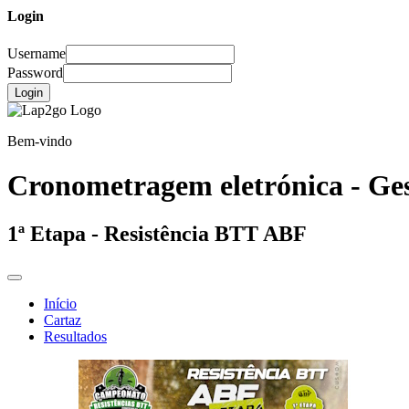
Login
Username
Password
Login
Bem-vindo
Cronometragem eletrónica - Ges
1ª Etapa - Resistência BTT ABF
Início
Cartaz
Resultados