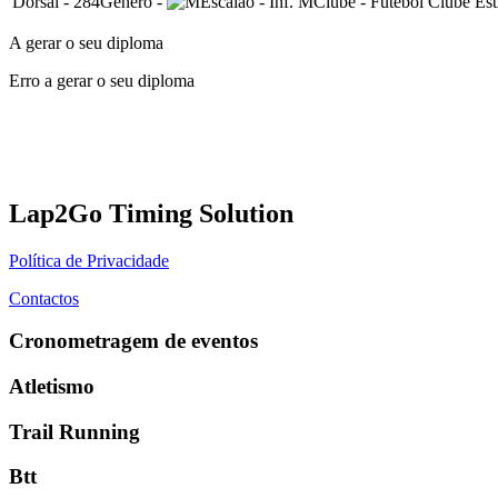
Dorsal
-
284
Género
-
Escalão
-
Inf. M
Clube
-
Futebol Clube Est
A gerar o seu diploma
Erro a gerar o seu diploma
Lap2Go Timing Solution
Política de Privacidade
Contactos
Cronometragem de eventos
Atletismo
Trail Running
Btt