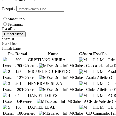
Pesquisa
Masculino
Feminino
Escalão
Limpar filtros
Startlist
StartLine
Finish Line
Pos
Dorsal
Nome
Género
Escalão
1
300
CRISTIANO VIEIRA
Inf. M
Gdcc
Dorsal
-
300
Género
-
Escalão
-
Inf. M
Clube
-
Gdccastelopaiva
T
2
127
MIGUEL FIGUEIREDO
Inf. M
Arad
Dorsal
-
127
Género
-
Escalão
-
Inf. M
Clube
-
Arada Atlético Cl
3
201
HENRIQUE SILVA
Inf. M
Club
Dorsal
-
201
Género
-
Escalão
-
Inf. M
Clube
-
Clube Atletismo E
4
64
DANIEL LOPES
Inf. M
ACR 
Dorsal
-
64
Género
-
Escalão
-
Inf. M
Clube
-
ACR de Vale de C
5
180
DANIEL LEAL
Inf. M
CD 
Dorsal
-
180
Género
-
Escalão
-
Inf. M
Clube
-
CD Campinho
Te