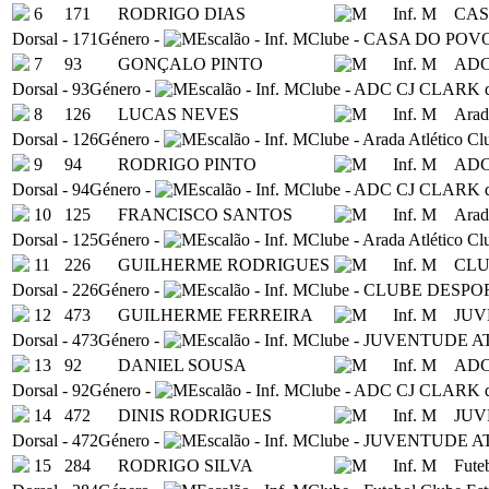
6
171
RODRIGO DIAS
Inf. M
CAS
Dorsal
-
171
Género
-
Escalão
-
Inf. M
Clube
-
CASA DO POV
7
93
GONÇALO PINTO
Inf. M
ADC 
Dorsal
-
93
Género
-
Escalão
-
Inf. M
Clube
-
ADC CJ CLARK de 
8
126
LUCAS NEVES
Inf. M
Arad
Dorsal
-
126
Género
-
Escalão
-
Inf. M
Clube
-
Arada Atlético Cl
9
94
RODRIGO PINTO
Inf. M
ADC 
Dorsal
-
94
Género
-
Escalão
-
Inf. M
Clube
-
ADC CJ CLARK de 
10
125
FRANCISCO SANTOS
Inf. M
Arad
Dorsal
-
125
Género
-
Escalão
-
Inf. M
Clube
-
Arada Atlético Cl
11
226
GUILHERME RODRIGUES
Inf. M
CLU
Dorsal
-
226
Género
-
Escalão
-
Inf. M
Clube
-
CLUBE DESPOR
12
473
GUILHERME FERREIRA
Inf. M
JUV
Dorsal
-
473
Género
-
Escalão
-
Inf. M
Clube
-
JUVENTUDE A
13
92
DANIEL SOUSA
Inf. M
ADC 
Dorsal
-
92
Género
-
Escalão
-
Inf. M
Clube
-
ADC CJ CLARK de 
14
472
DINIS RODRIGUES
Inf. M
JUV
Dorsal
-
472
Género
-
Escalão
-
Inf. M
Clube
-
JUVENTUDE A
15
284
RODRIGO SILVA
Inf. M
Fute