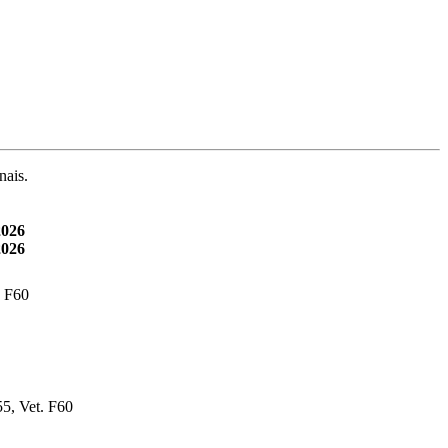
nais.
2026
2026
. F60
55, Vet. F60